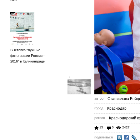
Выставка "Лучшие
фотографии России -
2016" в Калининграде
←
автор
Станислава Войц
город
Краснодар
регион
Краснодарский к
15
0
2427
поделиться