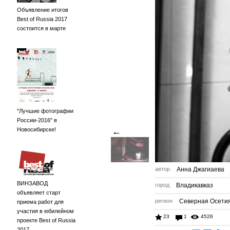
Объявление итогов
Best of Russia 2017
состоится в марте
"Лучшие фотографии
России-2016" в
Новосибирске!
←
автор
Анна Джагиаева
ВИНЗАВОД
город
Владикавказ
объявляет старт
регион
Северная Осети
приема работ для
участия в юбилейном
23
1
4526
проекте Best of Russia
2017