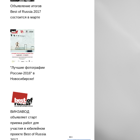
Объявление итогов
Best of Russia 2017
состоится в марте
"Лучшие фотографии
России-2016" в
Новосибирске!
ВИНЗАВОД
объявляет старт
приема работ для
участия в юбилейном
проекте Best of Russia
←
2017