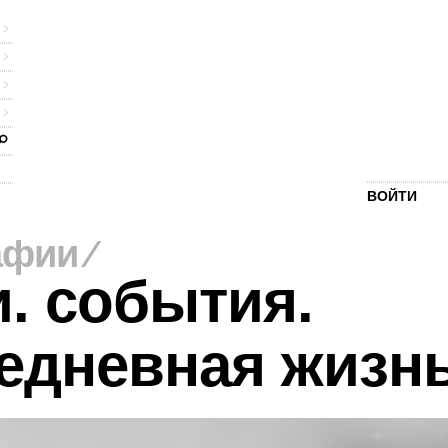
ВОЙТИ
афии
⁄
. события.
едневная жизн