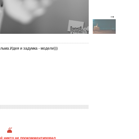
→
ьма.Идея и задумка - модели)))
ё никто не прокомментировал