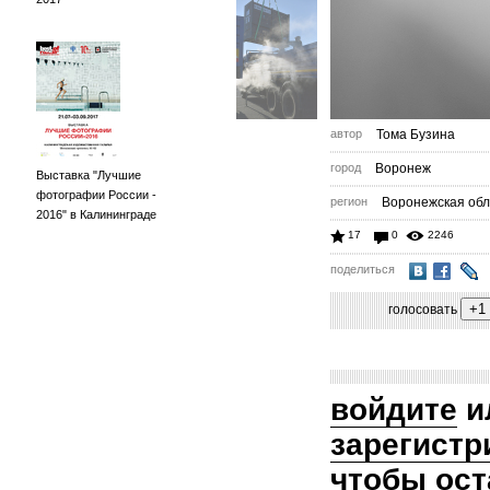
автор
Тома Бузина
город
Воронеж
Выставка "Лучшие
фотографии России -
регион
Воронежская обл
2016" в Калининграде
17
0
2246
поделиться
голосовать
войдите
и
зарегистр
чтобы ост