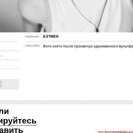
название
БЭТМЕН
описание
Фото снято после просмотра одноименного мультфил
.
ли
ируйтесь
авить
эту фотографию ещ