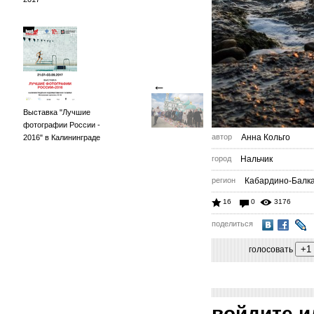
←
Выставка "Лучшие
фотографии России -
автор
Анна Кольго
2016" в Калининграде
город
Нальчик
регион
Кабардино-Балк
16
0
3176
поделиться
голосовать
войдите
и