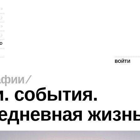
ВОЙТИ
афии
⁄
. события.
едневная жизн