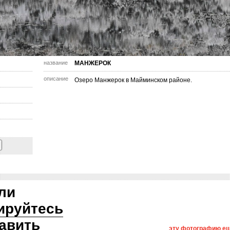
название
МАНЖЕРОК
описание
Озеро Манжерок в Майминском районе.
ли
ируйтесь
авить
эту фотографию ещ