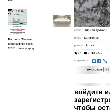
←
автор
Кирилл Кухмарь
город
Манжерок
Выставка "Лучшие
фотографии России -
регион
Алтай
2016" в Калининграде
17
0
2521
поделиться
голосовать
войдите
и
зарегистр
чтобы ост