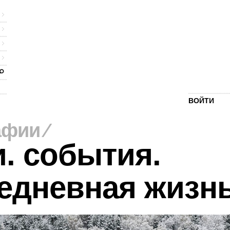
ВОЙТИ
афии
⁄
. события.
едневная жизн