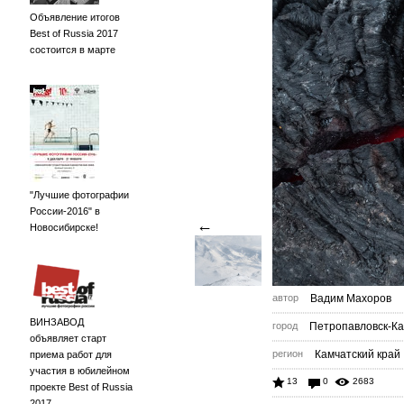
Объявление итогов
Best of Russia 2017
состоится в марте
"Лучшие фотографии
России-2016" в
←
Новосибирске!
автор
Вадим Махоров
ВИНЗАВОД
город
Петропавловск-Ка
объявляет старт
регион
Камчатский край
приема работ для
участия в юбилейном
13
0
2683
проекте Best of Russia
2017