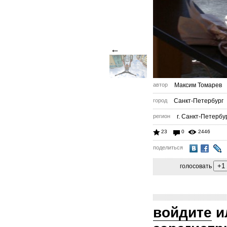
←
автор
Максим Томарев
город
Санкт-Петербург
регион
г. Санкт-Петербу
23
0
2446
поделиться
голосовать
войдите
и