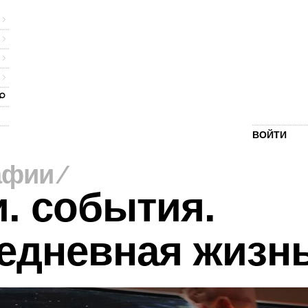
ВОЙТИ
афии
⁄
. события.
едневная жизн