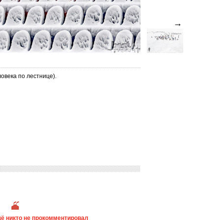
→
овека по лестнице).
ё никто не прокомментировал