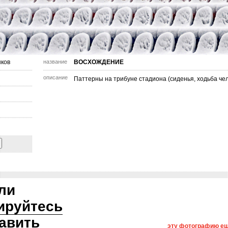
ков
название
ВОСХОЖДЕНИЕ
описание
Паттерны на трибуне стадиона (сиденья, ходьба чел
ли
ируйтесь
авить
эту фотографию ещ