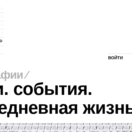
ВОЙТИ
афии
⁄
. события.
едневная жизн