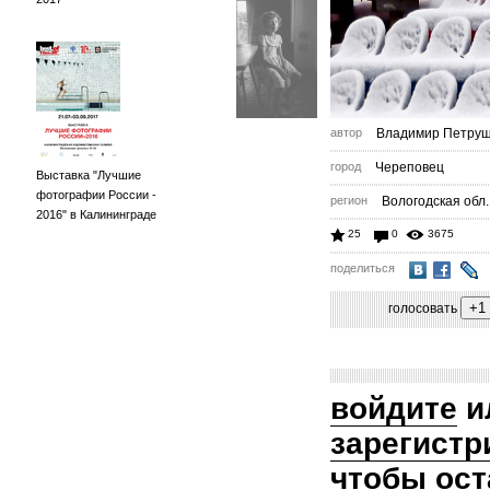
автор
Владимир Петруш
город
Череповец
Выставка "Лучшие
фотографии России -
регион
Вологодская обл.
2016" в Калининграде
25
0
3675
поделиться
голосовать
войдите
и
зарегистр
чтобы ост