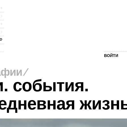
ВОЙТИ
афии
⁄
. события.
едневная жизн