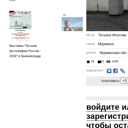
←
автор
Татьяна Ипатова
город
Мурманск
Выставка "Лучшие
фотографии России -
регион
Мурманская обл.
2016" в Калининграде
18
0
2465
поделиться
голосовать
войдите
и
зарегистр
чтобы ост