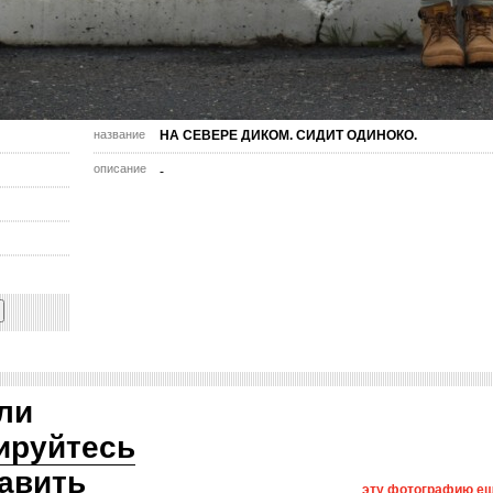
название
НА СЕВЕРЕ ДИКОМ. СИДИТ ОДИНОКО.
описание
-
ли
ируйтесь
авить
эту фотографию ещ