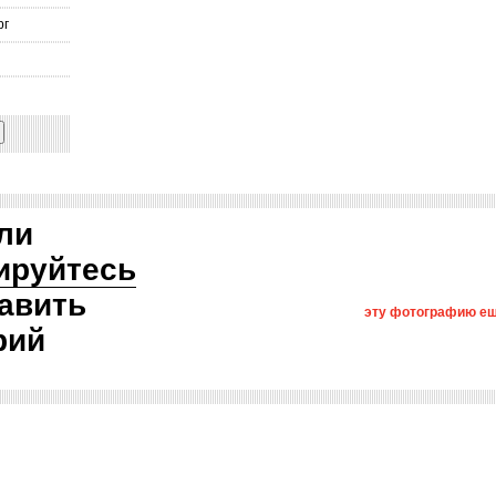
рг
ли
ируйтесь
авить
эту фотографию ещ
рий