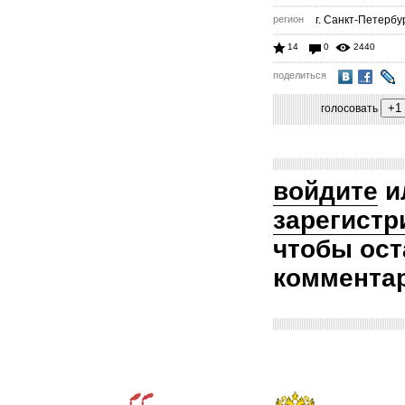
регион
г. Санкт-Петербу
14
0
2440
поделиться
голосовать
войдите
и
зарегистр
чтобы ост
коммента