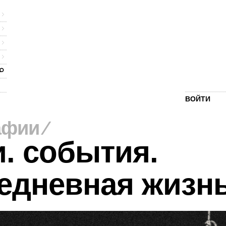
ВОЙТИ
афии
⁄
. события.
едневная жизн