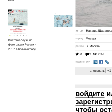
←
автор
Наташа Шарапов
город
Москва
Выставка "Лучшие
фотографии России -
регион
г. Москва
2016" в Калининграде
18
0
2432
поделиться
голосовать
войдите
и
зарегистр
чтобы ост