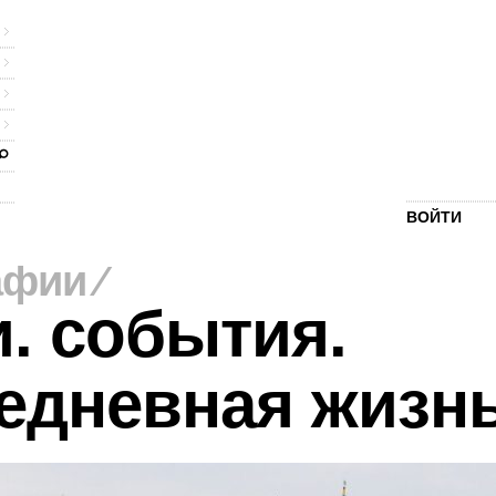
ВОЙТИ
афии
⁄
. события.
едневная жизн