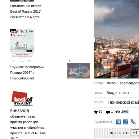
Объявление итогов
Best of Russia 2017
состоится в марте
←
"Лучшие фотографии
России-2016" в
Новосибирске!
автор
Антон Новгородо
город
Владивосток
регион
Приморский край
ВИНЗАВОД
19
1
2963
объявляет старт
поделиться
приема работ для
участия в юбилейном
голосовать
проекте Best of Russia
2017