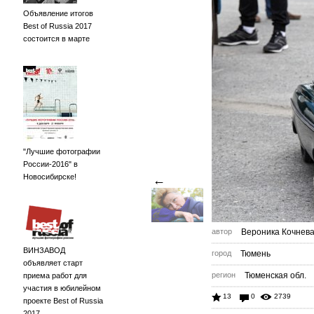
Объявление итогов
Best of Russia 2017
состоится в марте
"Лучшие фотографии
России-2016" в
Новосибирске!
←
автор
Вероника Кочнев
ВИНЗАВОД
город
Тюмень
объявляет старт
регион
Тюменская обл.
приема работ для
участия в юбилейном
13
0
2739
проекте Best of Russia
2017