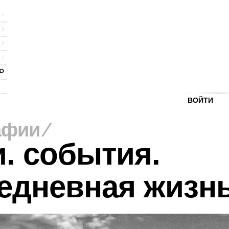
ВОЙТИ
афии
⁄
. события.
едневная жизн