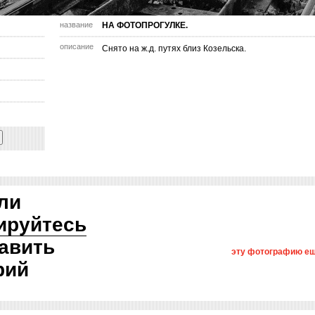
название
НА ФОТОПРОГУЛКЕ.
описание
Снято на ж.д. путях близ Козельска.
ли
ируйтесь
авить
эту фотографию ещ
рий