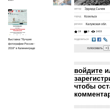
автор
Эдуард Сычев
город
Козельск
регион
Калужская обл.
19
0
2433
поделиться
Выставка "Лучшие
фотографии России -
голосовать
2016" в Калининграде
войдите
и
зарегистр
чтобы ост
коммента