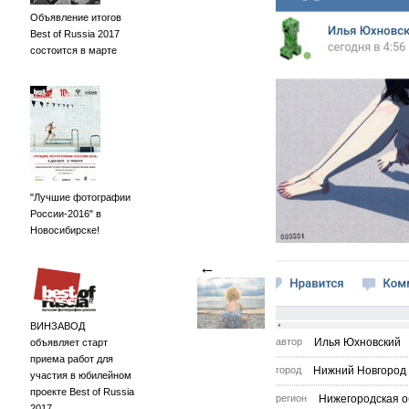
Объявление итогов
Best of Russia 2017
состоится в марте
"Лучшие фотографии
России-2016" в
Новосибирске!
←
ВИНЗАВОД
автор
Илья Юхновский
объявляет старт
приема работ для
город
Нижний Новгород
участия в юбилейном
проекте Best of Russia
регион
Нижегородская о
2017