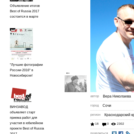
Объявление итогов
Best of Russia 2017
состоится в марте
"Лучшие фотографии
России-2016" в
←
Новосибирске!
автор
Вера Николаева
город
Сочи
ВИНЗАВОД
объявляет старт
регион
Краснодарский к
приема работ для
участия в юбилейном
16
0
2302
проекте Best of Russia
поделиться
2017