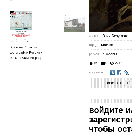
←
автор
Юлия Безуглова
город
Москва
Выставка "Лучшие
фотографии России -
регион
г. Москва
2016" в Калининграде
16
0
2312
поделиться
голосовать
войдите
и
зарегистр
чтобы ост