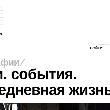
ВОЙТИ
афии
⁄
. события.
едневная жизн