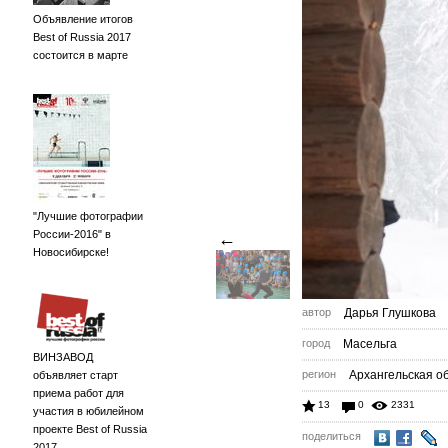
Объявление итогов
Best of Russia 2017
состоится в марте
"Лучшие фотографии
России-2016" в
←
Новосибирске!
автор
Дарья Глушкова
город
Масельга
ВИНЗАВОД
регион
Архангельская об
объявляет старт
приема работ для
13
0
2331
участия в юбилейном
проекте Best of Russia
поделиться
2017