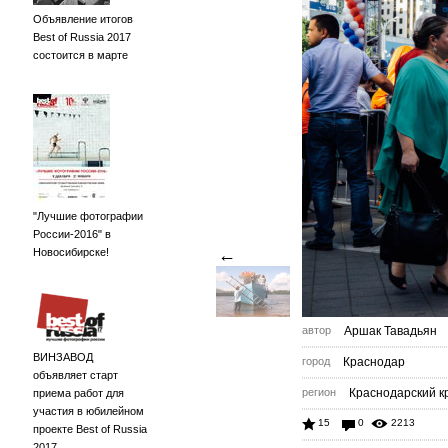
Объявление итогов
Best of Russia 2017
состоится в марте
"Лучшие фотографии
России-2016" в
←
Новосибирске!
автор
Аршак Тавадьян
ВИНЗАВОД
город
Краснодар
объявляет старт
регион
Краснодарский к
приема работ для
участия в юбилейном
15
0
2213
проекте Best of Russia
2017