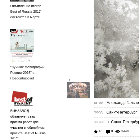
Объявление итогов
Best of Russia 2017
состоится в марте
"Лучшие фотографии
России-2016" в
←
Новосибирске!
автор
Александр Гальп
ВИНЗАВОД
город
Санкт-Петербург
объявляет старт
регион
г. Санкт-Петербу
приема работ для
участия в юбилейном
16
0
3440
проекте Best of Russia
2017