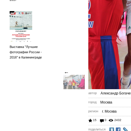
Выставка "Лучшие
фотографии России -
2016" в Калининграде
←
автор
Александр Богаче
город
Москва
регион
г. Москва
15
0
2432
поделиться