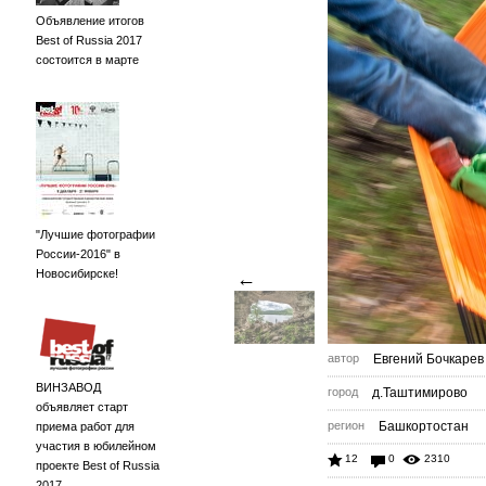
Объявление итогов
Best of Russia 2017
состоится в марте
"Лучшие фотографии
России-2016" в
Новосибирске!
←
автор
Евгений Бочкарев
ВИНЗАВОД
город
д.Таштимирово
объявляет старт
регион
Башкортостан
приема работ для
участия в юбилейном
12
0
2310
проекте Best of Russia
2017