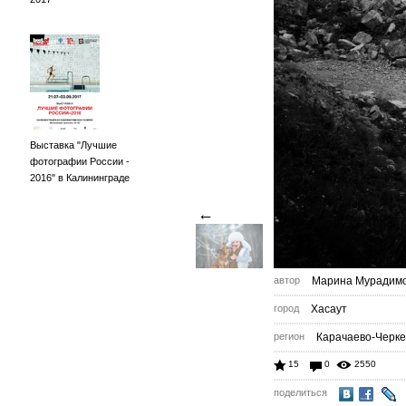
Выставка "Лучшие
фотографии России -
2016" в Калининграде
←
автор
Марина Мурадим
город
Хасаут
регион
Карачаево-Черк
15
0
2550
поделиться