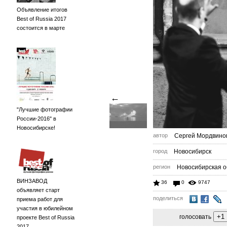
Объявление итогов
Best of Russia 2017
состоится в марте
←
"Лучшие фотографии
России-2016" в
Новосибирске!
автор
Сергей Мордвино
город
Новосибирск
регион
Новосибирская о
ВИНЗАВОД
36
0
9747
объявляет старт
поделиться
приема работ для
участия в юбилейном
голосовать
проекте Best of Russia
2017