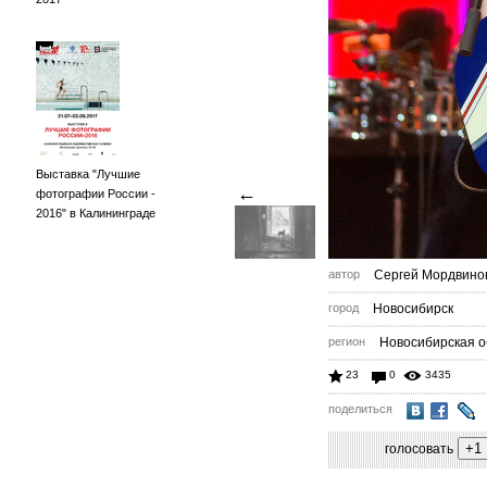
Выставка "Лучшие
←
фотографии России -
2016" в Калининграде
автор
Сергей Мордвино
город
Новосибирск
регион
Новосибирская о
23
0
3435
поделиться
голосовать