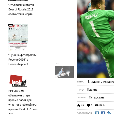
Объявление итогов
Best of Russia 2017
состоится в марте
"Лучшие фотографии
России-2016" в
←
Новосибирске!
автор
Владимир Астапк
город
Казань
ВИНЗАВОД
объявляет старт
регион
Татарстан
приема работ для
участия в юбилейном
26
1
3217
проекте Best of Russia
поделиться
2017