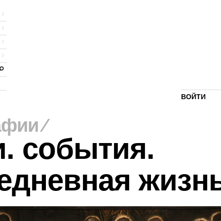
ВОЙТИ
афии
⁄
. события.
едневная жизн