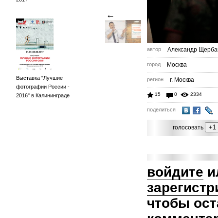
←
автор
Александр Щерба
город
Москва
Выставка "Лучшие
регион
г. Москва
фотографии России -
15
0
2334
2016" в Калининграде
поделиться
голосовать
войдите
и
зарегистр
чтобы ост