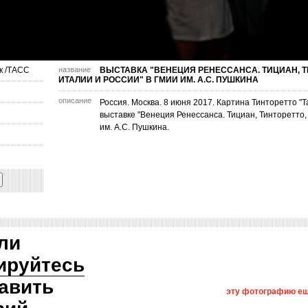
к /ТАСС
название
ВЫСТАВКА "ВЕНЕЦИЯ РЕНЕССАНСА. ТИЦИАН, Т
ИТАЛИИ И РОССИИ" В ГМИИ ИМ. А.С. ПУШКИНА
описание
Россия. Москва. 8 июня 2017. Картина Тинторетто "Т
выставке "Венеция Ренессанса. Тициан, Тинторетто
им. А.С. Пушкина.
ли
ируйтесь
авить
эту фотографию ещ