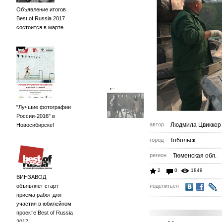
Объявление итогов
Best of Russia 2017
состоится в марте
←
"Лучшие фотографии
России-2016" в
автор
Людмила Цвиккер
Новосибирске!
город
Тобольск
регион
Тюменская обл.
2
0
1849
ВИНЗАВОД
объявляет старт
поделиться
приема работ для
участия в юбилейном
проекте Best of Russia
2017