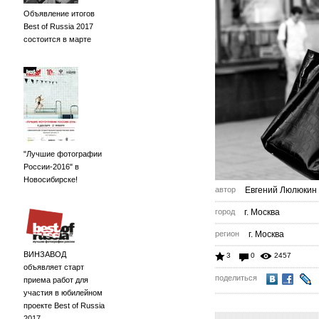
Объявление итогов
Best of Russia 2017
состоится в марте
"Лучшие фотографии
России-2016" в
Новосибирске!
автор
Евгений Люлюкин
город
г. Москва
регион
г. Москва
ВИНЗАВОД
3
0
2457
объявляет старт
поделиться
приема работ для
участия в юбилейном
проекте Best of Russia
2017