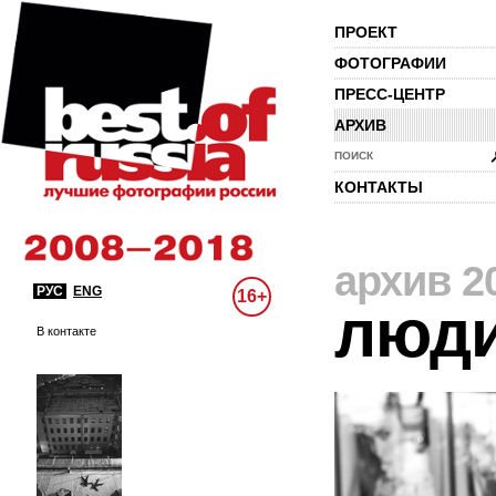
ПРОЕКТ
ФОТОГРАФИИ
ПРЕСС-ЦЕНТР
АРХИВ
ПОИСК
КОНТАКТЫ
архив 2
РУС
ENG
16+
люд
В контакте