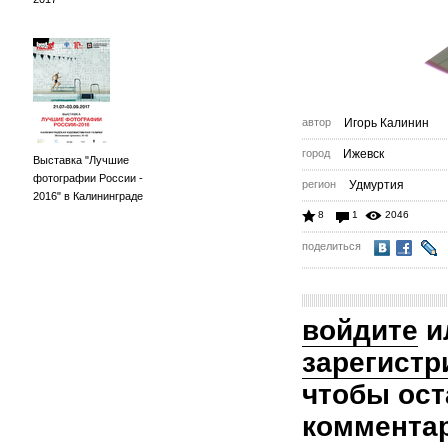
автор
Игорь Калинин
город
Ижевск
Выставка "Лучшие
фотографии России -
регион
Удмуртия
2016" в Калининграде
8
1
2046
поделиться
войдите
и
зарегистр
чтобы ост
коммента