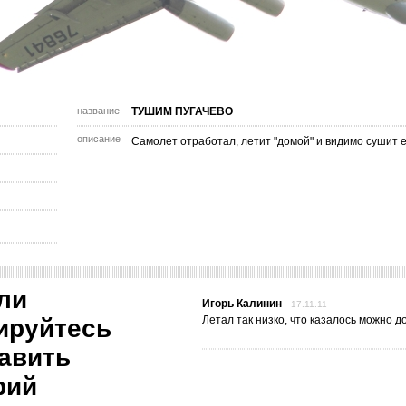
название
ТУШИМ ПУГАЧЕВО
описание
Самолет отработал, летит "домой" и видимо сушит 
ли
Игорь Калинин
17.11.11
Летал так низко, что казалось можно д
ируйтесь
авить
рий