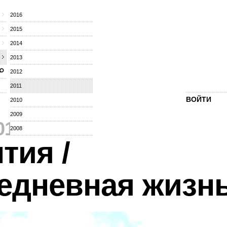
2016
2015
2014
2013
2012
2011
ВОЙТИ
2010
2009
011
⁄
2008
тия /
едневная жизн