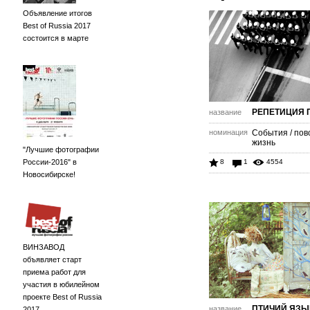
Объявление итогов
Best of Russia 2017
состоится в марте
РЕПЕТИЦИЯ 
название
номинация
События / пов
жизнь
"Лучшие фотографии
России-2016" в
8
1
4554
Новосибирске!
ВИНЗАВОД
объявляет старт
приема работ для
участия в юбилейном
проекте Best of Russia
ПТИЧИЙ ЯЗЫ
название
2017