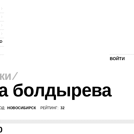
ВОЙТИ
ки
⁄
а болдырева
ОД:
НОВОСИБИРСК
РЕЙТИНГ:
32
0