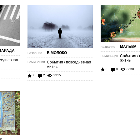
МАЛЬВА
название
ПАРАДА
В МОЛОКО
название
номинация
События /
седневная
жизнь
номинация
События / повседневная
жизнь
3
0
3360
7
2
2315
К