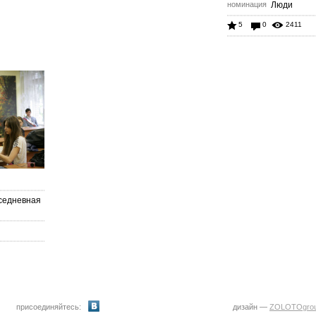
номинация
Люди
5
0
2411
седневная
присоединяйтесь:
дизайн —
ZOLOTOgro