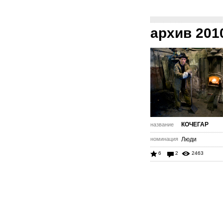
архив 201
КОЧЕГАР
название
номинация
Люди
6
2
2463