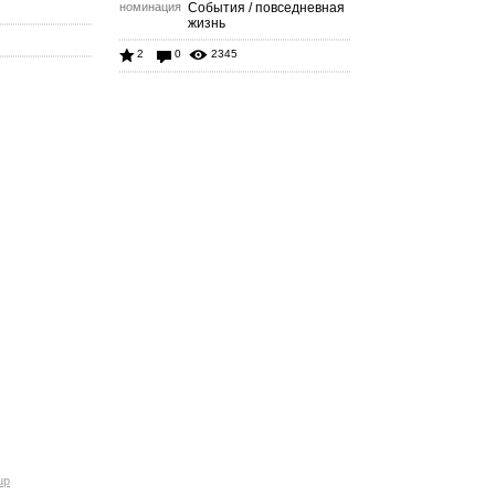
номинация
События / повседневная
жизнь
2
0
2345
up