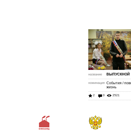
ВЫПУСКНОЙ
название
номинация
События / пов
жизнь
2
0
2521