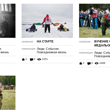
НА СТАРТЕ
ВУЧЕНИЕ
название
название
МЕДАЛЬО
я.
номинация
Люди. События.
 жизнь
Повседневная жизнь
номинация
Люди. Соб
Повседнев
2
0
2451
2
0
2489