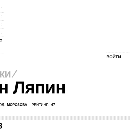
ВОЙТИ
ки
⁄
н Ляпин
ОД:
МОРОЗОВА
РЕЙТИНГ:
47
3