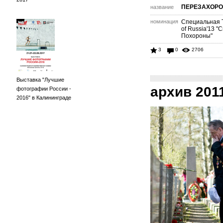
ПЕРЕЗАХОР
название
номинация
Специальная 
of Russia'13 "
Похороны"
3
0
2706
Выставка "Лучшие
архив 201
фотографии России -
2016" в Калининграде