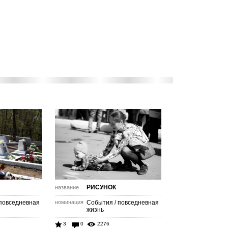
РИСУНОК
название
 повседневная
номинация
События / повседневная
жизнь
3
0
2276