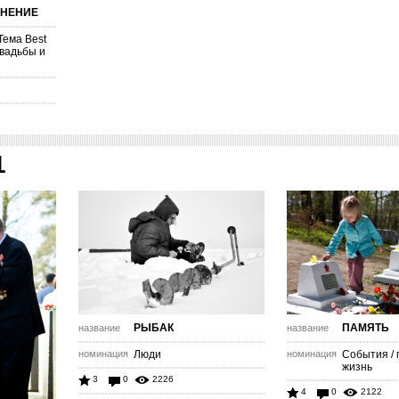
ОНЕНИЕ
Тема Best
Свадьбы и
1
РЫБАК
ПАМЯТЬ
название
название
номинация
Люди
номинация
События /
жизнь
3
0
2226
4
0
2122