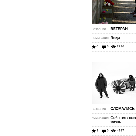
ВЕТЕРАН
название
номинация
Люди
6
0
2226
СЛОМАЛИСЬ
название
номинация
События / пов
жизнь
3
0
4187