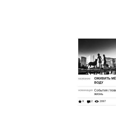
ОЖИВИТЬ М
название
ВОДУ
номинация
События / пов
жизнь
9
2
2897