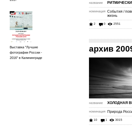
РИТМИЧЕСКИ
название
номинация
События / пов
жизнь
2
0
2551
архив 200
Выставка "Лучшие
фотографии России -
2016" в Калининграде
ХОЛОДНАЯ В
название
номинация
Природа Роcс
10
1
3015