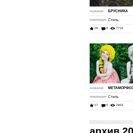
БРУСНИКА
название
номинация
Стиль
29
0
7716
МЕТАМОРФО
название
номинация
Стиль
17
0
2903
архив 2