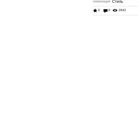
номинация
Стиль
3
0
2842