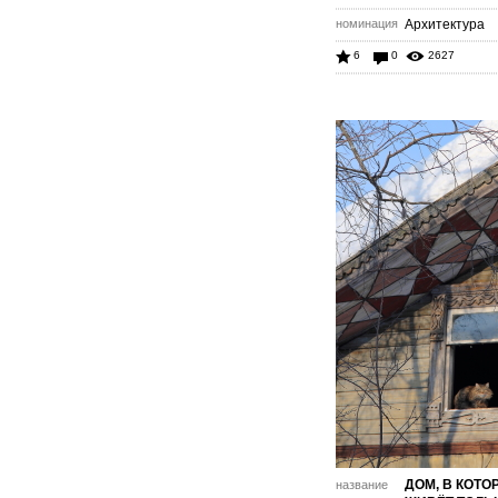
номинация
Архитектура
6
0
2627
ДОМ, В КОТО
название