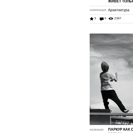
ЖИВЁТ ТОЛЬК
номинация
Архитектура
5
0
2397
ПАРКУР КАК 
название