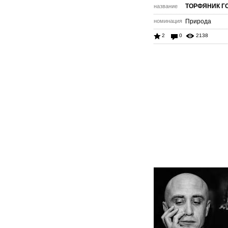
ТОРФЯНИК ГОР
название
номинация
Природа
2
0
2138