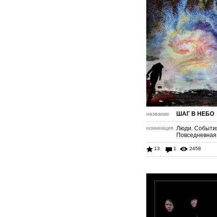
ШАГ В НЕБО
название
номинация
Люди. Событи
Повседневная
13
1
2458