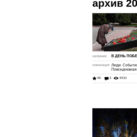
архив 2
В ДЕНЬ ПОБЕД
название
номинация
Люди. Событи
Повседневная
96
3
6532