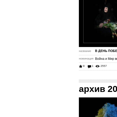
В ДЕНЬ ПОБЕД
название
номинация
Война и Мир в
9
1
2557
архив 2