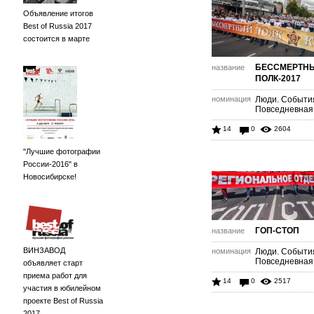
Объявление итогов
Best of Russia 2017
состоится в марте
БЕССМЕРТН
название
ПОЛК-2017
номинация
Люди. Событи
Повседневная
14
0
2604
"Лучшие фотографии
России-2016" в
Новосибирске!
ГОП-СТОП
название
ВИНЗАВОД
номинация
Люди. Событи
Повседневная
объявляет старт
приема работ для
14
0
2517
участия в юбилейном
проекте Best of Russia
2017