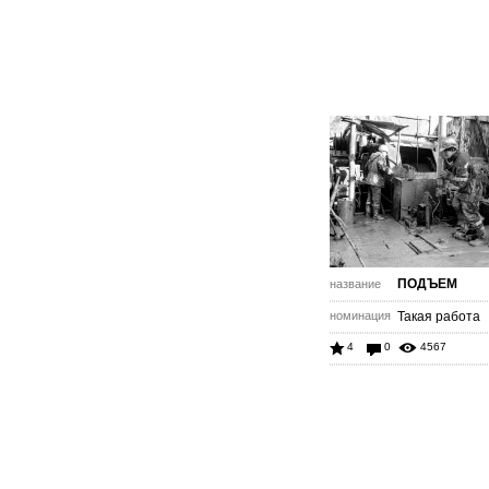
ПОДЪЕМ
название
номинация
Такая работа
4
0
4567