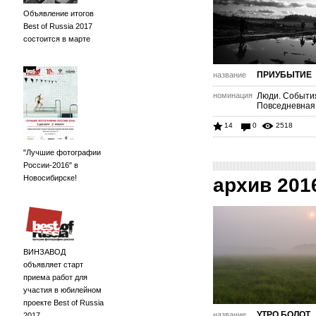
Объявление итогов
Best of Russia 2017
состоится в марте
ПРИУБЫТИЕ
название
номинация
Люди. Событи
Повседневная
14
0
2518
"Лучшие фотографии
России-2016" в
Новосибирске!
архив 201
ВИНЗАВОД
объявляет старт
приема работ для
участия в юбилейном
проекте Best of Russia
УТРО БОЛОТ
название
2017