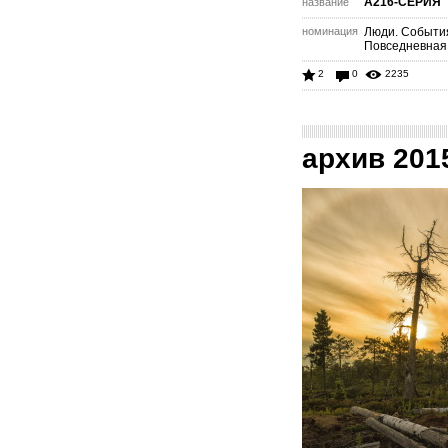
А216-СЕРИЯ
название
номинация
Люди. Событи
Повседневная
2
0
2235
архив 201