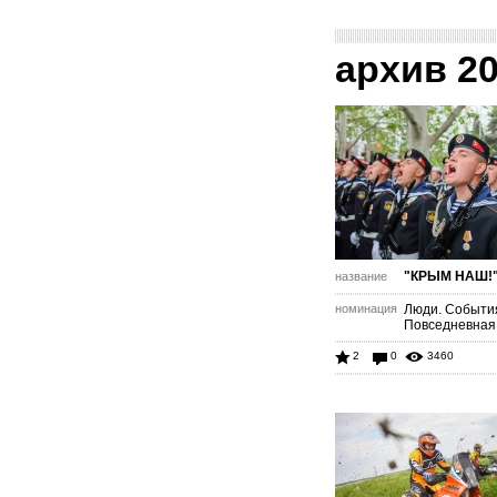
архив 2
"КРЫМ НАШ!
название
номинация
Люди. Событи
Повседневная
2
0
3460