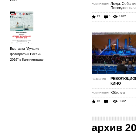
номинация
Люди. Событи
Повседневная
13
0
3182
Выставка "Лучшие
фотографии России -
2016" в Калининграде
РЕВОЛЮЦИО
название
КИНО
номинация
Юбилеи
16
0
3082
архив 2