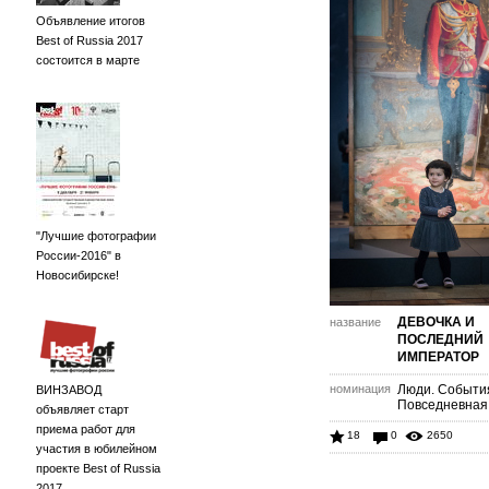
Объявление итогов
Best of Russia 2017
состоится в марте
"Лучшие фотографии
России-2016" в
Новосибирске!
ДЕВОЧКА И
название
ПОСЛЕДНИЙ
ИМПЕРАТОР
номинация
Люди. Событи
ВИНЗАВОД
Повседневная
объявляет старт
приема работ для
18
0
2650
участия в юбилейном
проекте Best of Russia
2017