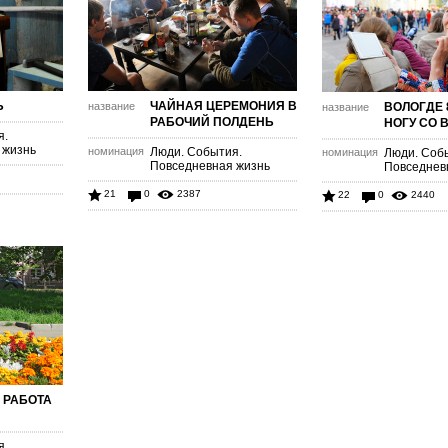
Ь
ЧАЙНАЯ ЦЕРЕМОНИЯ В
название
ВОЛОГДЕ 
название
РАБОЧИЙ ПОЛДЕНЬ
НОГУ СО 
я.
 жизнь
номинация
Люди. События.
номинация
Люди. Соб
Повседневная жизнь
Повседнев
21
0
2387
22
0
2440
 РАБОТА
я.