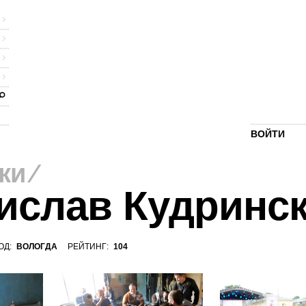
ВОЙТИ
ки
⁄
ислав Кудринс
ОД:
ВОЛОГДА
РЕЙТИНГ:
104