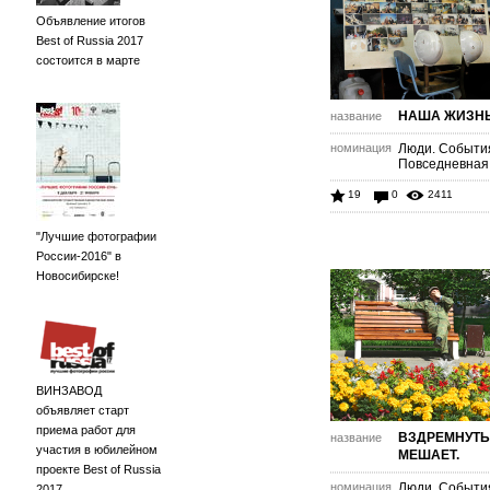
Объявление итогов
Best of Russia 2017
состоится в марте
НАША ЖИЗН
название
номинация
Люди. Событи
Повседневная
19
0
2411
"Лучшие фотографии
России-2016" в
Новосибирске!
ВИНЗАВОД
объявляет старт
приема работ для
ВЗДРЕМНУТЬ
название
участия в юбилейном
МЕШАЕТ.
проекте Best of Russia
номинация
Люди. Событи
2017