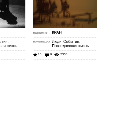
КРАН
название
ытия.
номинация
Люди. События.
ная жизнь
Повседневная жизнь
15
0
2356