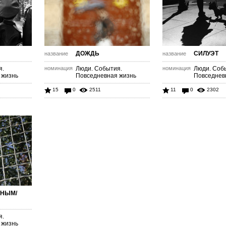
ДОЖДЬ
СИЛУЭТ
название
название
я.
номинация
Люди. События.
номинация
Люди. Соб
 жизнь
Повседневная жизнь
Повседнев
15
0
2511
11
0
2302
ТНЫМ/
я.
 жизнь