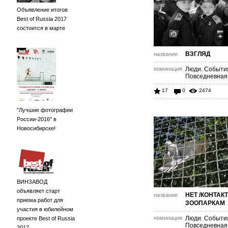
Объявление итогов
Best of Russia 2017
состоится в марте
ВЗГЛЯД
название
номинация
Люди. Событи
Повседневная
17
0
2474
"Лучшие фотографии
России-2016" в
Новосибирске!
ВИНЗАВОД
объявляет старт
НЕТ /КОНТАК
название
приема работ для
ЗООПАРКАМ
участия в юбилейном
номинация
Люди. Событи
проекте Best of Russia
Повседневная
2017