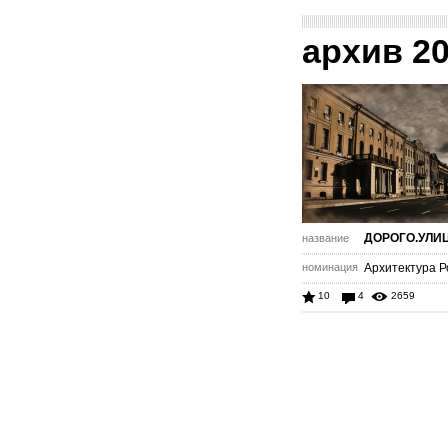
архив 2
ДОРОГО.УЛИ
название
номинация
Архитектура Р
10
4
2659