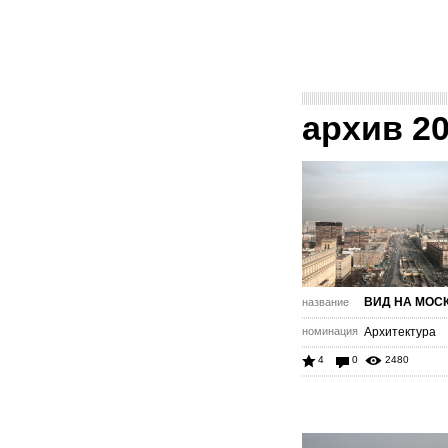
архив 2
ВИД НА МОС
название
номинация
Архитектура
4
0
2480