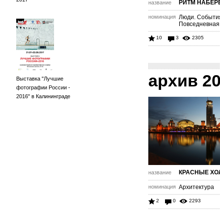
РИТМ НАБЕР
название
номинация
Люди. Событи
Повседневная
10
3
2305
архив 2
Выставка "Лучшие
фотографии России -
2016" в Калининграде
КРАСНЫЕ Х
название
номинация
Архитектура
2
0
2293