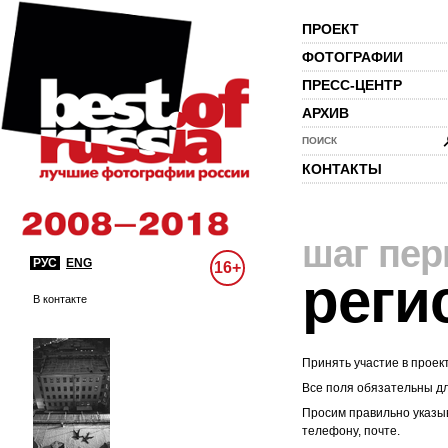
ПРОЕКТ
ФОТОГРАФИИ
ПРЕСС-ЦЕНТР
АРХИВ
ПОИСК
КОНТАКТЫ
шаг пе
РУС
ENG
16+
реги
В контакте
Принять участие в проек
Все поля обязательны д
Просим правильно указыв
телефону, почте.