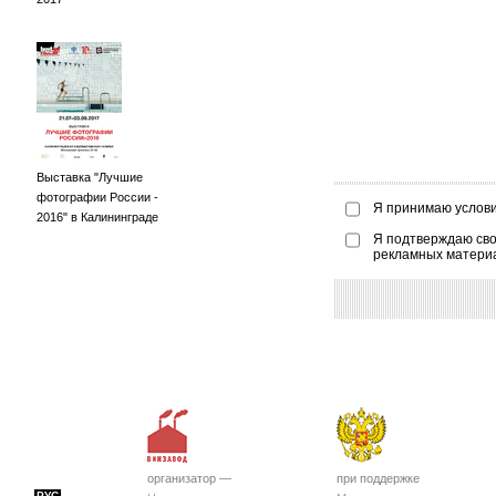
Выставка "Лучшие
фотографии России -
Я принимаю услов
2016" в Калининграде
Я подтверждаю сво
рекламных матери
организатор —
при поддержке
РУС