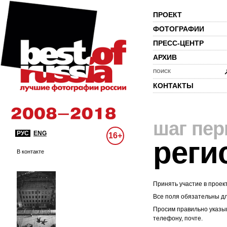
ПРОЕКТ
ФОТОГРАФИИ
ПРЕСС-ЦЕНТР
АРХИВ
ПОИСК
КОНТАКТЫ
шаг пе
РУС
ENG
16+
реги
В контакте
Принять участие в проек
Все поля обязательны д
Просим правильно указыв
телефону, почте.