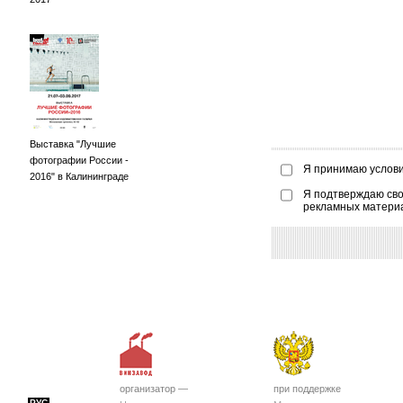
Выставка "Лучшие
фотографии России -
Я принимаю услов
2016" в Калининграде
Я подтверждаю сво
рекламных матери
организатор —
при поддержке
РУС