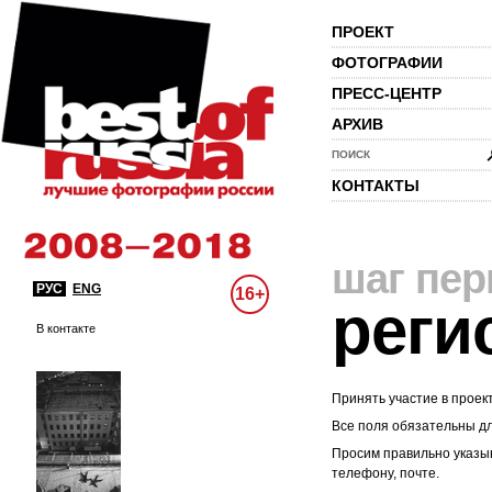
ПРОЕКТ
ФОТОГРАФИИ
ПРЕСС-ЦЕНТР
АРХИВ
ПОИСК
КОНТАКТЫ
шаг пе
РУС
ENG
16+
реги
В контакте
Принять участие в проек
Все поля обязательны д
Просим правильно указыв
телефону, почте.