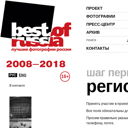
ПРОЕКТ
ФОТОГРАФИИ
ПРЕСС-ЦЕНТР
АРХИВ
ПОИСК
КОНТАКТЫ
шаг пе
РУС
ENG
16+
реги
В контакте
Принять участие в проек
Все поля обязательны д
Просим правильно указыв
телефону, почте.