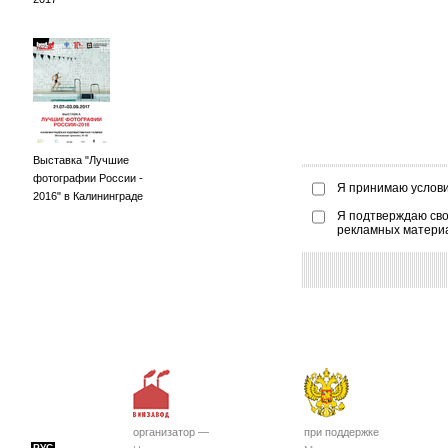
Выставка "Лучшие
фотографии России -
Я принимаю услов
2016" в Калининграде
Я подтверждаю сво
рекламных матери
организатор —
при поддержке
РУС