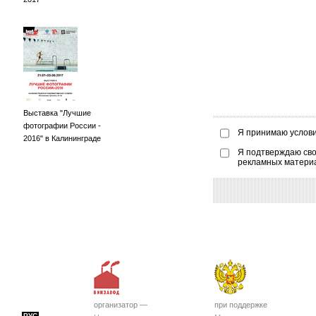
Выставка "Лучшие
фотографии России -
Я принимаю услов
2016" в Калининграде
Я подтверждаю сво
рекламных матери
организатор —
при поддержке
РУС