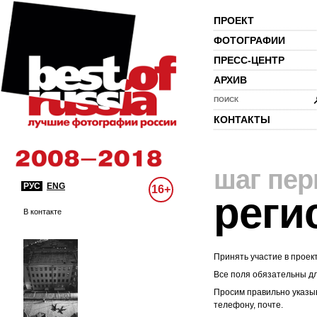
ПРОЕКТ
ФОТОГРАФИИ
ПРЕСС-ЦЕНТР
АРХИВ
ПОИСК
КОНТАКТЫ
шаг пе
РУС
ENG
16+
реги
В контакте
Принять участие в проек
Все поля обязательны д
Просим правильно указыв
телефону, почте.