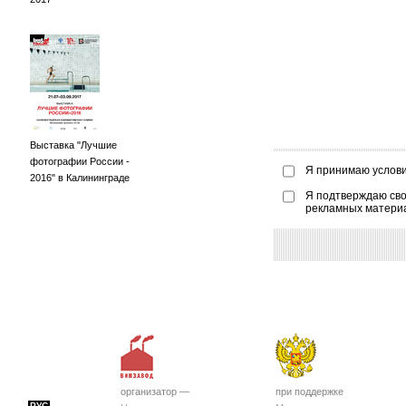
Выставка "Лучшие
фотографии России -
Я принимаю услов
2016" в Калининграде
Я подтверждаю сво
рекламных матери
организатор —
при поддержке
РУС