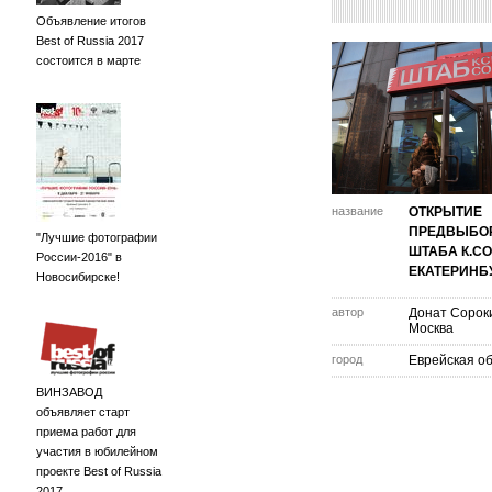
Объявление итогов
Best of Russia 2017
состоится в марте
название
ОТКРЫТИЕ
ПРЕДВЫБО
"Лучшие фотографии
ШТАБА К.СО
России-2016" в
ЕКАТЕРИНБ
Новосибирске!
автор
Донат Сороки
Москва
город
Еврейская об
ВИНЗАВОД
объявляет старт
приема работ для
участия в юбилейном
проекте Best of Russia
2017