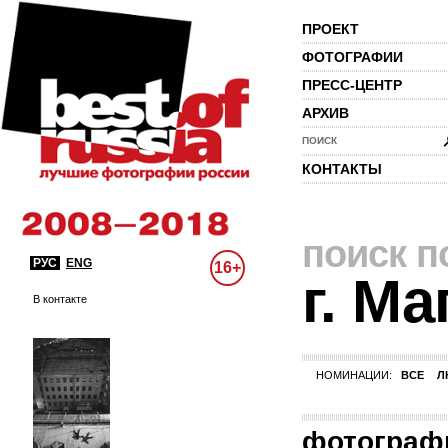
ПРОЕКТ
ФОТОГРАФИИ
ПРЕСС-ЦЕНТР
АРХИВ
ПОИСК
КОНТАКТЫ
поиск п
РУС
ENG
16+
г. М
В контакте
НОМИНАЦИИ:
ВСЕ
Л
фотограф